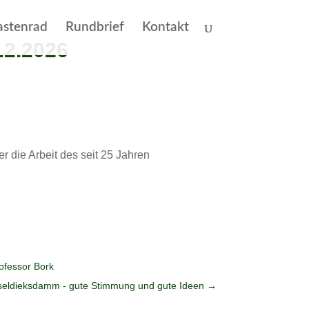
astenrad
Rundbrief
Kontakt
.2.2026
r die Arbeit des seit 25 Jahren
ofessor Bork
seldieksdamm - gute Stimmung und gute Ideen
→