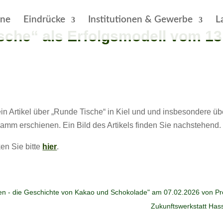
ine
Eindrücke
Institutionen & Gewerbe
L
sche“ als Erfolgsmodell vom 13
in Artikel über „Runde Tische“ in Kiel und und insbesondere übe
mm erschienen. Ein Bild des Artikels finden Sie nachstehend.
en Sie bitte
hier
.
ten - die Geschichte von Kakao und Schokolade" am 07.02.2026 von Pr
Zukunftswerkstatt Has