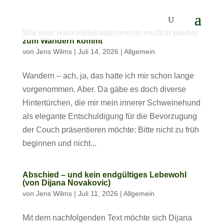
Wie eine Hasseldieksdammerin endlich wieder
zum Wandern kommt
von
Jens Wilms
|
Juli 14, 2026
|
Allgemein
Wandern – ach, ja, das hatte ich mir schon lange
vorgenommen. Aber. Da gäbe es doch diverse
Hintertürchen, die mir mein innerer Schweinehund
als elegante Entschuldigung für die Bevorzugung
der Couch präsentieren möchte: Bitte nicht zu früh
beginnen und nicht...
Abschied – und kein endgültiges Lebewohl
(von Dijana Novakovic)
von
Jens Wilms
|
Juli 11, 2026
|
Allgemein
Mit dem nachfolgenden Text möchte sich Dijana