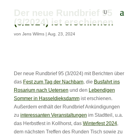
Der neue Rundbrief 95
(3/2024) ist erschienen
von
Jens Wilms
|
Aug. 23, 2024
Der neue Rundbrief 95 (3/2024) mit Berichten über
das
Fest zum Tag der Nachbarn
, die
Busfahrt ins
Rosarium nach Uetersen
und den
Lebendigen
Sommer in Hasseldieksdamm
ist erschienen.
Außerdem enthält der Rundbrief Ankündigungen
zu
interessanten Veranstaltungen
im Stadtteil, u.a.
das Herbstfest in Kollhorst, das
Winterfest 2024
,
dem nächsten Treffen des Runden Tisch sowie zu